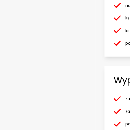
na
ks
ks
po
Wyp
za
za
po