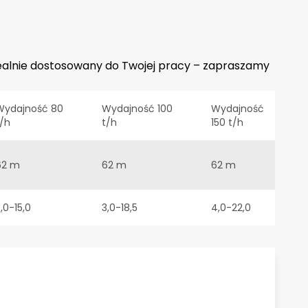
dealnie dostosowany do Twojej pracy – zapraszamy
Wydajność 80
Wydajność 100
Wydajność
t/h
t/h
150 t/h
62 m
62 m
62 m
,0-15,0
3,0-18,5
4,0-22,0