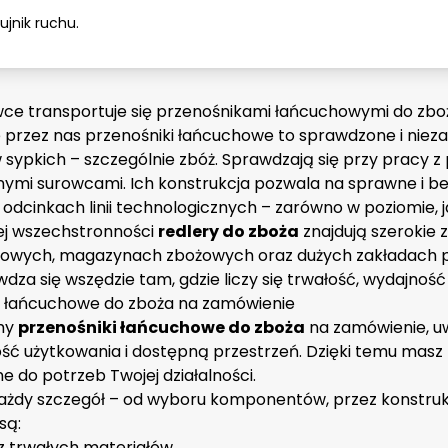
ujnik ruchu.
wce transportuje się przenośnikami łańcuchowymi do zbo
przez nas przenośniki łańcuchowe to sprawdzone i nieza
 sypkich – szczególnie zbóż. Sprawdzają się przy pracy z
nymi surowcami. Ich konstrukcja pozwala na sprawne i be
odcinkach linii technologicznych – zarówno w poziomie, j
jej wszechstronności
redlery do zboża
znajdują szerokie
owych, magazynach zbożowych oraz dużych zakładach p
dza się wszędzie tam, gdzie liczy się trwałość, wydajność
i łańcuchowe do zboża na zamówienie
my
przenośniki łańcuchowe do zboża
na zamówienie, uw
ść użytkowania i dostępną przestrzeń. Dzięki temu masz 
 do potrzeb Twojej działalności.
żdy szczegół – od wyboru komponentów, przez konstrukcję
są:
 trwałych materiałów,