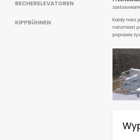
BECHERELEVATOREN
zastosowani
Każdy nasz p
KIPPBÜHNEN
natomiast p
poprawia ży
Wyp