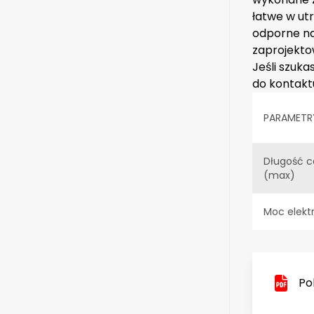
łatwe w utr
odporne na
zaprojektow
Jeśli szuk
do kontakt
PARAMETR
Długość c
(max)
Moc elekt
Po