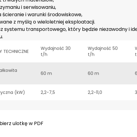
zymaniu i serwisowaniu,
 ścieranie i warunki środowiskowe,
ane z myślą o wieloletniej eksploatacji.
asz systemu transportowego, który będzie niezawodny i i
u.
Wydajność 30
Wydajność 50
Y TECHNICZNE
t/h
t/h
ałkowita
60 m
60 m
ryczna (kW)
2,2-7,5
2,2-11,0
3
bierz ulotkę w PDF