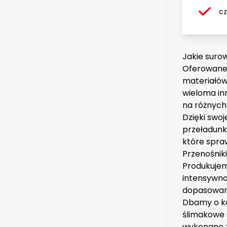
cz
Jakie suro
Oferowane 
materiałów
wieloma in
na różnych 
Dzięki swo
przeładunk
które spraw
Przenośnik
Produkuje
intensywno
dopasowane
Dbamy o ka
ślimakowe
wykonane z