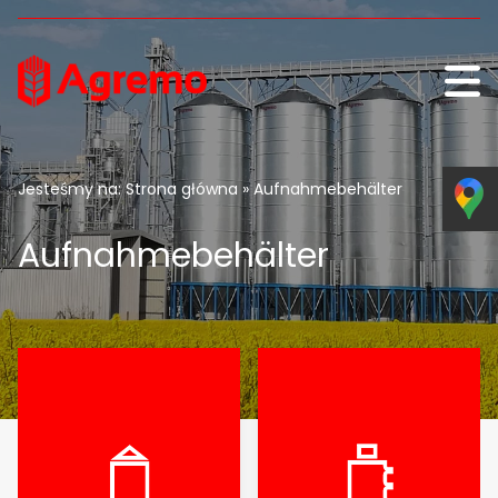
Skip to content
Jesteśmy na:
Strona główna
» Aufnahmebehälter
Aufnahmebehälter