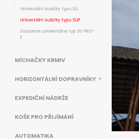
Univerzální sušičky typu SU
Univerzální sušičky typu SUP
Suszarnie uniwersalne typ SU PRO-
E
MÍCHAČKY KRMIV
HORIZONTÁLNÍ DOPRAVNÍKY
EXPEDIČNÍ NÁDRŽE
KOŠE PRO PŘIJÍMÁNÍ
AUTOMATIKA