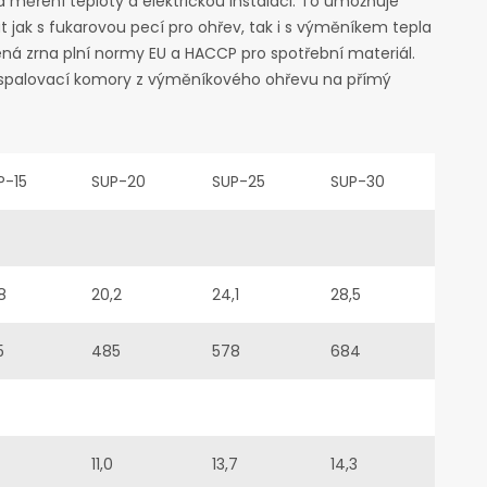
 měření teploty a elektrickou instalaci. To umožňuje
 jak s fukarovou pecí pro ohřev, tak i s výměníkem tepla
ná zrna plní normy EU a HACCP pro spotřební materiál.
m spalovací komory z výměníkového ohřevu na přímý
P-15
SUP-20
SUP-25
SUP-30
8
20,2
24,1
28,5
5
485
578
684
11,0
13,7
14,3