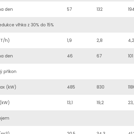
na den
57
132
19
edukce vlhka z 30% do 15%
(T/h)
1,9
2,8
4,
na den
46
67
101
ý příkon
ax (kW)
485
830
118
 (kW)
13,1
19,2
23,
objem
 (m3)
20,5
34,3
41,