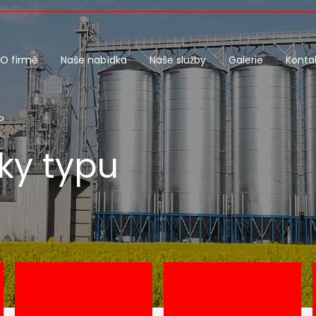
O firmě
Naše nabídka
Naše služby
Galerie
Konta
P
čky typu