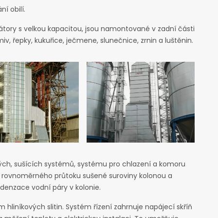
í obilí.
látory s velkou kapacitou, jsou namontované v zadní části
iv, řepky, kukuřice, ječmene, slunečnice, zrnin a luštěnin.
h, sušících systémů, systému pro chlazení a komoru
ání rovnoměrného průtoku sušené suroviny kolonou a
denzace vodní páry v kolonie.
liníkových slitin. Systém řízení zahrnuje napájecí skříň