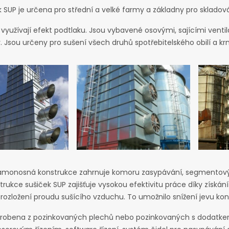
 SUP je určena pro střední a velké farmy a základny pro skladován
 využívají efekt podtlaku. Jsou vybavené osovými, sajícími venti
y. Jsou určeny pro sušení všech druhů spotřebitelského obilí a krm
amonosná konstrukce zahrnuje komoru zasypávání, segmentovýc
trukce sušiček SUP zajišťuje vysokou efektivitu práce díky získ
rozložení proudu sušícího vzduchu. To umožnilo snížení jevu kon
yrobena z pozinkovaných plechů nebo pozinkovaných s dodatkem h