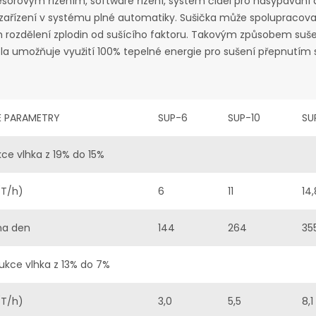
sorovým řízením, software řízení, systém čidel pro nasypávání a
 zařízení v systému plné automatiky. Sušička může spolupracovat
 rozdělení zplodin od sušícího faktoru. Takovým způsobem suše
la umožňuje využití 100% tepelné energie pro sušení přepnutí
É PARAMETRY
SUP-6
SUP-10
SU
kce vlhka z 19% do 15%
(T/h)
6
11
14,
na den
144
264
35
ukce vlhka z 13% do 7%
(T/h)
3,0
5,5
8,1