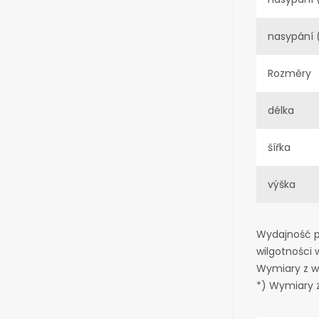
nasypání 
Rozměry
délka
šířka
výška
Wydajność p
wilgotności w
Wymiary z w
*) Wymiary 