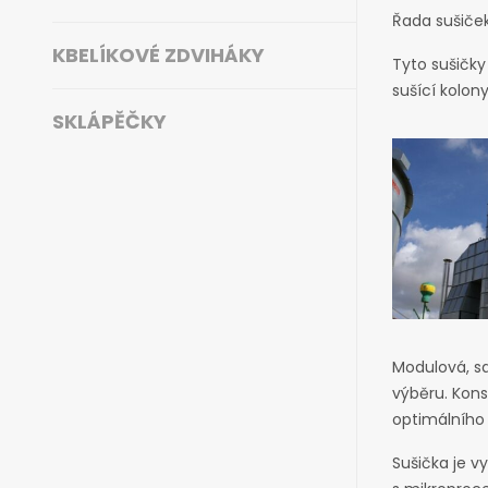
Řada sušiček
KBELÍKOVÉ ZDVIHÁKY
Tyto sušičky
sušící kolon
SKLÁPĚČKY
Modulová, s
výběru. Kons
optimálního 
Sušička je v