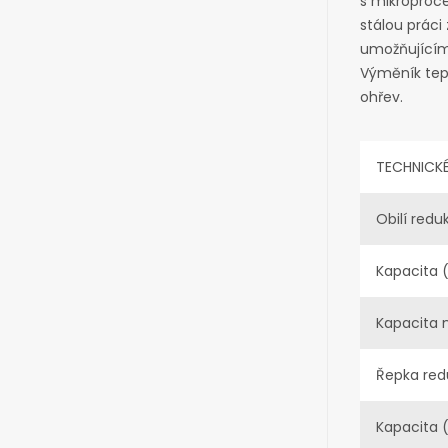
s mikroproce
stálou práci
umožňujícím
Výměník tep
ohřev.
TECHNICK
Obilí redu
Kapacita 
Kapacita 
Řepka red
Kapacita 