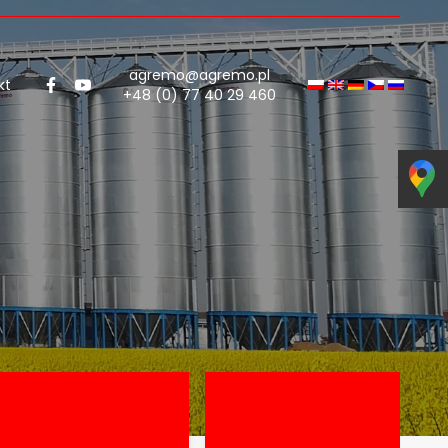
agremo@agremo.pl
kt
+48 (0) 77 40 29 460