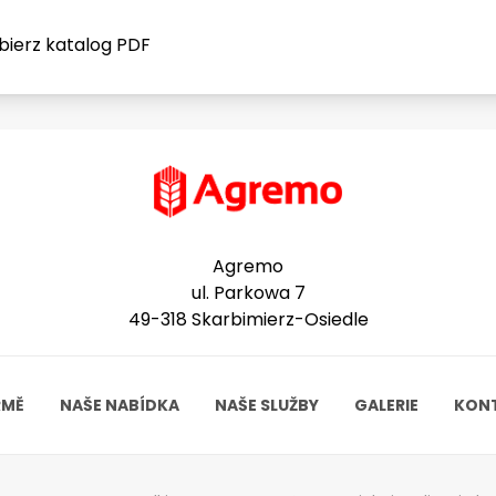
bierz katalog PDF
Agremo
ul. Parkowa 7
49-318 Skarbimierz-Osiedle
RMĚ
NAŠE NABÍDKA
NAŠE SLUŽBY
GALERIE
KON