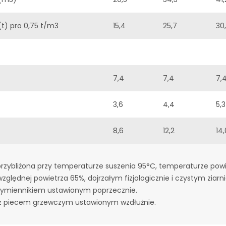
(t) pro 0,75 t/m3
15,4
25,7
30
7,4
7,4
7,
3,6
4,4
5,3
8,6
12,2
14,
rzybliżona przy temperaturze suszenia 95°C, temperaturze powi
zględnej powietrza 65%, dojrzałym fizjologicznie i czystym ziarnie
ymiennikiem ustawionym poprzecznie.
z piecem grzewczym ustawionym wzdłużnie.