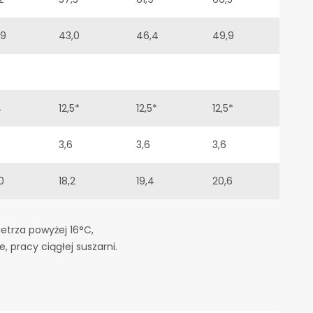
,9
43,0
46,4
49,9
4
12,5*
12,5*
12,5*
3,6
3,6
3,6
0
18,2
19,4
20,6
etrza powyżej 16°C,
, pracy ciągłej suszarni.