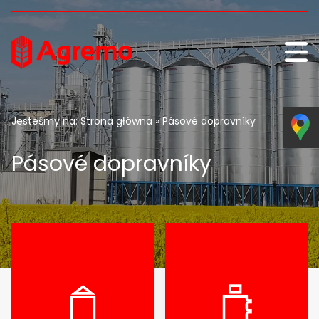
Skip to content
Jesteśmy na:
Strona główna
» Pásové dopravníky
Pásové dopravníky