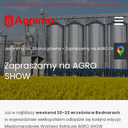
Przejdź do treści
Jesteśmy na:
Strona główna
» Zapraszamy na AGRO SHOW
Zapraszamy na AGRO
SHOW
Już w najbliższy
weekend 20-22 września w Bednarach
w województwie wielkopolskim odbędzie się kolejna edycja
Międzynarodowej Wystawy Rolniczej AGRO SHOW