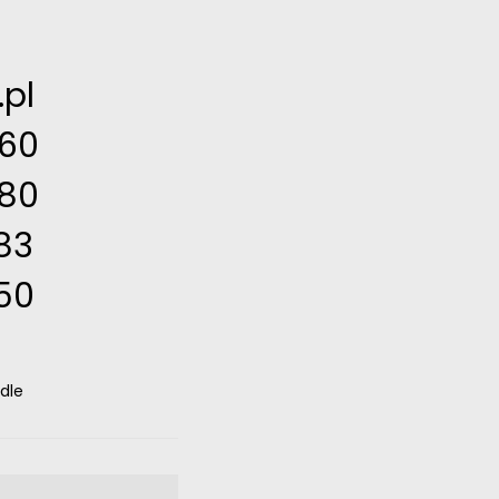
pl
460
480
83
350
dle