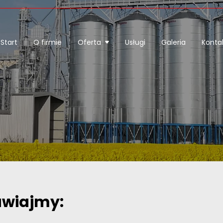
Start
O firmie
Oferta
Usługi
Galeria
Konta
awiajmy: