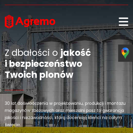
Przejdź do treści
Z dbałości o
jakość
i bezpieczeństwo
Twoich plonów
30 lat doświadczenia w projektowaniu, produkcji i montażu
magazynów zbożowych oraz mieszalni pasz to gwarancja
jakości i niezawodności, którą doceniają klienci na całym
świecie.