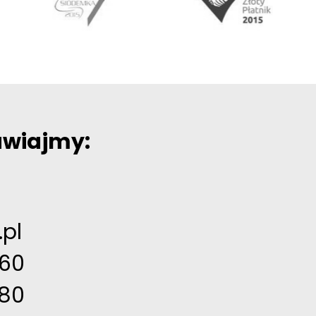
awiajmy:
pl
460
480