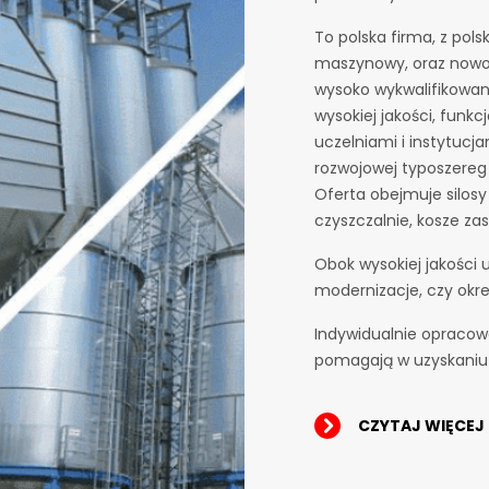
To polska firma, z pol
maszynowy, oraz nowoc
wysoko wykwalifikowan
wysokiej jakości, funkc
uczelniami i instytucj
rozwojowej typoszereg
Oferta obejmuje silosy 
czyszczalnie, kosze za
Obok wysokiej jakości 
modernizacje, czy okr
Indywidualnie opracowa
pomagają w uzyskaniu 
CZYTAJ WIĘCEJ