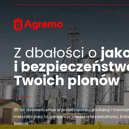
Przejdź do treści
Z dbałości o
jak
i bezpieczeństw
Twoich plonów
30 lat doświadczenia w projektowaniu, produkcji i mon
mieszalni pasz to gwarancja jakości i niezawodności, któr
świecie.