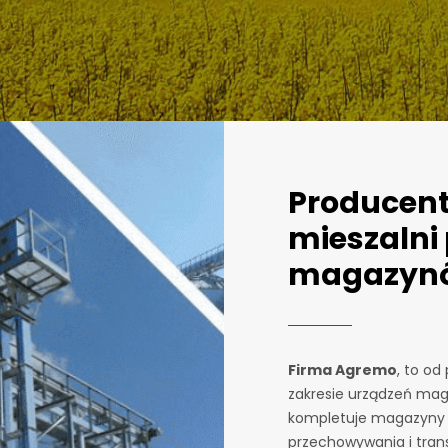
Producent 
mieszalni 
magazynó
Firma Agremo
, to o
zakresie urządzeń ma
kompletuje magazyny z
przechowywania i tran