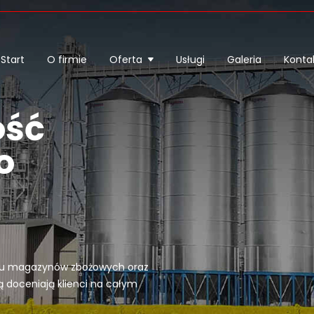
Start
O firmie
Oferta
Usługi
Galeria
Konta
ość
o
tażu magazynów zbożowych oraz
ą doceniają klienci na całym