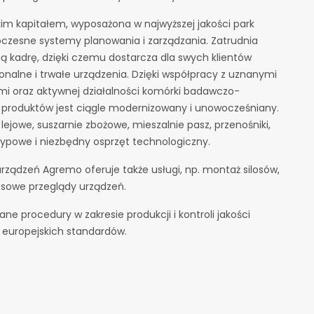
skim kapitałem, wyposażona w najwyższej jakości park
zesne systemy planowania i zarządzania. Zatrudnia
ą kadrę, dzięki czemu dostarcza dla swych klientów
jonalne i trwałe urządzenia. Dzięki współpracy z uznanymi
ami oraz aktywnej działalności komórki badawczo-
 produktów jest ciągle modernizowany i unowocześniany.
lejowe, suszarnie zbożowe, mieszalnie pasz, przenośniki,
sypowe i niezbędny osprzęt technologiczny.
urządzeń Agremo oferuje także usługi, np. montaż silosów,
esowe przeglądy urządzeń.
ne procedury w zakresie produkcji i kontroli jakości
europejskich standardów.