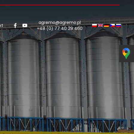
agremo@agremo.pl
kt
+48 (0) 77 40 29 460