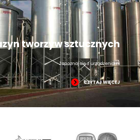
zyn tworzyw sztucznych
Zapoznaj się z urządzeniami
CZYTAJ WIĘCEJ