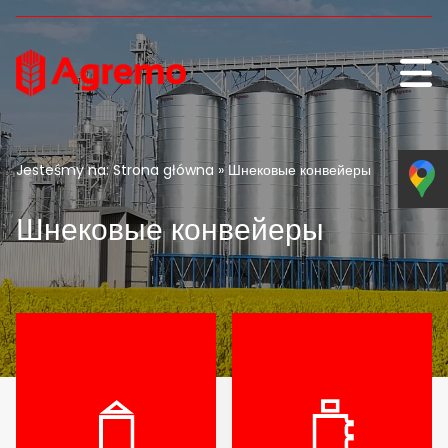
Skip to content
Jesteśmy na:
Strona główna
» Шнековые конвейеры
Шнековые конвейеры